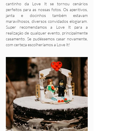
cantinho da Love It se tornou cenários
perfeitos para as nossas fotos. Os aperitivos,
janta e docinhos também estavam
maravilhosos, diversos convidados elogiaram.
Super recomendamos a Love It para a
realização de qualquer evento, principalmente
casamento. Se pudéssemos casar novamente,
com certeza escolheríamos a Love It!