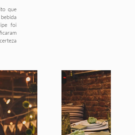
ito que
 bebida
ipe foi
ficaram
 certeza