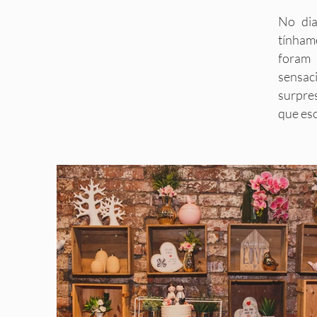
No dia
tínham
foram 
sensac
surpres
que esc