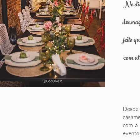
No dia
decora
jeito q
com at
Desde 
casamen
com a 
evento. 