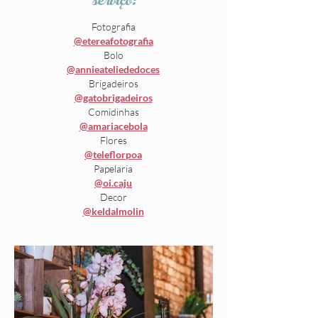
serviço:
Fotografia
@etereafotografia
Bolo
@annieateliededoces
Brigadeiros
@gatobrigadeiros
Comidinhas
@amariacebola
Flores
@teleflorpoa
Papelaria
@oi.caju
Decor
@keldalmolin